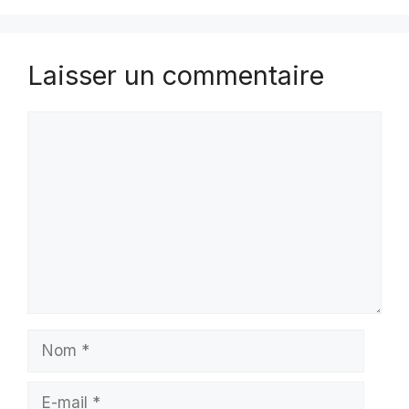
Laisser un commentaire
Commentaire
Nom
E-