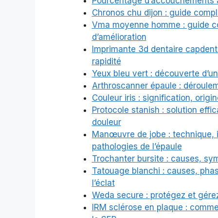
Pourcentage d’accouchements à 3
Chronos chu dijon : guide compl
Vma moyenne homme : guide comp
d’amélioration
Imprimante 3d dentaire capdenta
rapidité
Yeux bleu vert : découverte d’un
Arthroscanner épaule : déroulem
Couleur iris : signification, ori
Protocole stanish : solution effi
douleur
Manœuvre de jobe : technique, i
pathologies de l’épaule
Trochanter bursite : causes, sy
Tatouage blanchi : causes, phas
l’éclat
Weda secure : protégez et gérez
IRM sclérose en plaque : comment