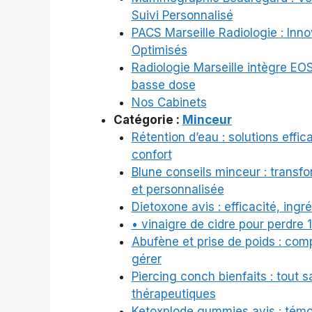
Suivi Personnalisé
PACS Marseille Radiologie : Inn
Optimisés
Radiologie Marseille intègre EOS
basse dose
Nos Cabinets
Catégorie :
Minceur
Rétention d’eau : solutions effi
confort
Blune conseils minceur : transf
et personnalisée
Dietoxone avis : efficacité, ingré
• vinaigre de cidre pour perdre 10
Abufène et prise de poids : comp
gérer
Piercing conch bienfaits : tout 
thérapeutiques
Ketoxplode gummies avis : témo