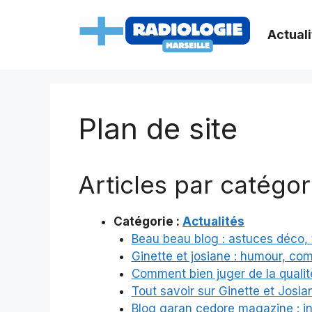
Aller
au
Actuali
contenu
Plan de site
Articles par catégor
Catégorie :
Actualités
Beau beau blog : astuces déco,
Ginette et josiane : humour, com
Comment bien juger de la qualit
Tout savoir sur Ginette et Josian
Blog garan cedore magazine : inf