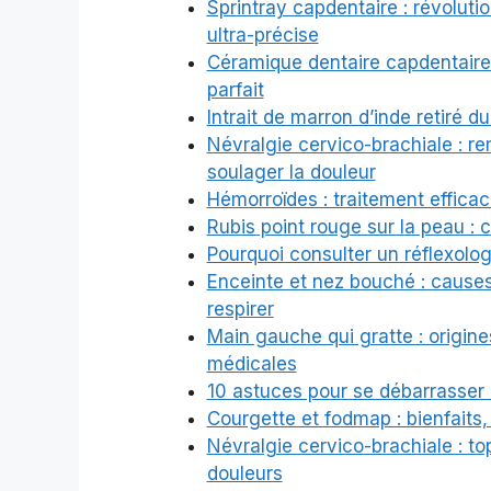
Sprintray capdentaire : révoluti
ultra-précise
Céramique dentaire capdentaire :
parfait
Intrait de marron d’inde retiré 
Névralgie cervico-brachiale : r
soulager la douleur
Hémorroïdes : traitement effic
Rubis point rouge sur la peau :
Pourquoi consulter un réflexolo
Enceinte et nez bouché : causes
respirer
Main gauche qui gratte : origines
médicales
10 astuces pour se débarrasser 
Courgette et fodmap : bienfaits
Névralgie cervico-brachiale : 
douleurs