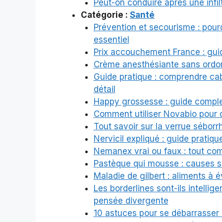
Peut-on conduire après une infilt
Catégorie :
Santé
Prévention et secourisme : pour
essentiel
Prix accouchement France : gui
Crème anesthésiante sans ordon
Guide pratique : comprendre cab
détail
Happy grossesse : guide comple
Comment utiliser Novabio pour 
Tout savoir sur la verrue séborr
Nervicil expliqué : guide pratiq
Nemanex vrai ou faux : tout comp
Pastèque qui mousse : causes su
Maladie de gilbert : aliments à 
Les borderlines sont-ils intellig
pensée divergente
10 astuces pour se débarrasser 