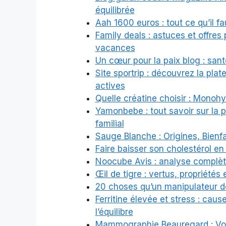
équilibrée
Aah 1600 euros : tout ce qu’il fa
Family deals : astuces et offres 
vacances
Un cœur pour la paix blog : santé
Site sportrip : découvrez la pla
actives
Quelle créatine choisir : Monoh
Yamonbebe : tout savoir sur la pa
familial
Sauge Blanche : Origines, Bienfa
Faire baisser son cholestérol en
Noocube Avis : analyse complète
Œil de tigre : vertus, propriétés 
20 choses qu’un manipulateur d
Ferritine élevée et stress : caus
l’équilibre
Mammographie Beauregard : Votr