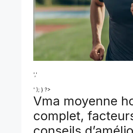
','
' ); } ?>
Vma moyenne ho
complet, facteurs
conseils d’amélio