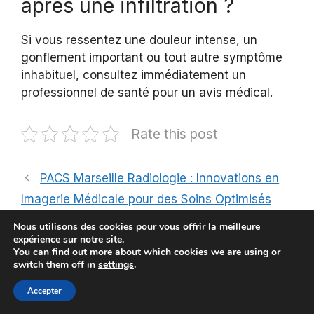
après une infiltration ?
Si vous ressentez une douleur intense, un
gonflement important ou tout autre symptôme
inhabituel, consultez immédiatement un
professionnel de santé pour un avis médical.
Rate this post
PACS Marseille Radiologie : Innovations en
Imagerie Médicale pour des Soins Optimisés
Infiltration et Anticoagulant : Protocole,
Nous utilisons des cookies pour vous offrir la meilleure
expérience sur notre site.
Risques et Conseils pour Éviter les
You can find out more about which cookies we are using or
Complications
switch them off in
settings
.
Accepter