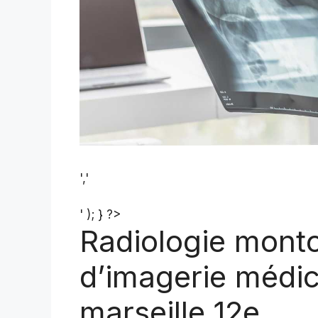
','
' ); } ?>
Radiologie montol
d’imagerie médi
marseille 12e