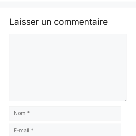
Laisser un commentaire
Commentaire
Nom
E-
mail