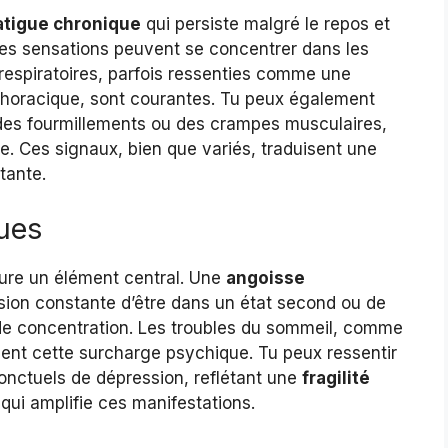
atigue chronique
qui persiste malgré le repos et
es sensations peuvent se concentrer dans les
s respiratoires, parfois ressenties comme une
thoracique, sont courantes. Tu peux également
des fourmillements ou des crampes musculaires,
e. Ces signaux, bien que variés, traduisent une
tante.
ues
eure un élément central. Une
angoisse
ion constante d’être dans un état second ou de
é de concentration. Les troubles du sommeil, comme
uent cette surcharge psychique. Tu peux ressentir
nctuels de dépression, reflétant une
fragilité
qui amplifie ces manifestations.