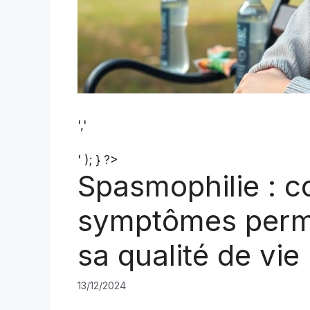
','
' ); } ?>
Spasmophilie : c
symptômes perma
sa qualité de vie
13/12/2024