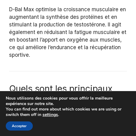
D-Bal Max optimise la croissance musculaire en
augmentant la synthèse des protéines et en
stimulant la production de testostérone. Il agit
également en réduisant la fatigue musculaire et
en boostant l’apport en oxygène aux muscles,
ce qui améliore l’endurance et la récupération
sportive.
Quels sont les principaux
ingrédients de D-Bal Max ?
Nous utilisons des cookies pour vous offrir la meilleure
expérience sur notre site.
You can find out more about which cookies we are using or
La formule de D-Bal Max contient des
switch them off in
settings
.
ingrédients naturels comme le ginseng brésilien
Accepter
(récupération), l’Ashwagandha (endurance), le