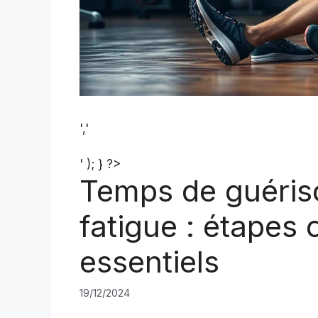
','
' ); } ?>
Temps de guériso
fatigue : étapes 
essentiels
19/12/2024