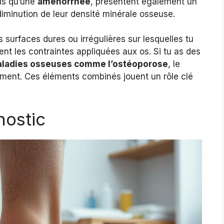
els qu’une
aménorrhée
, présentent également un
diminution de leur densité minérale osseuse.
 surfaces dures ou irrégulières sur lesquelles tu
ent les contraintes appliquées aux os. Si tu as des
ladies osseuses comme l’ostéoporose
, le
ent. Ces éléments combinés jouent un rôle clé
ostic