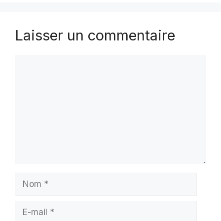
Laisser un commentaire
Commentaire
Nom
E-
mail