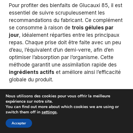
Pour profiter des bienfaits de Glucauxi 85, il est
essentiel de suivre scrupuleusement les
recommandations du fabricant. Ce complément
se consomme à raison de
trois gélules par
jour
, idéalement réparties entre les principaux
repas. Chaque prise doit être faite avec un peu
d’eau, l’équivalent d’un demi-verre, afin d’en
optimiser l’absorption par l’organisme. Cette
méthode garantit une assimilation rapide des
ingrédients actifs
et améliore ainsi l’efficacité
globale du produit.
L’intérêt d’une administration en plusieurs fois
Nous utilisons des cookies pour vous offrir la meilleure
expérience sur notre site.
réside dans le maintien d’une
stabilité
You can find out more about which cookies we are using or
glycémique
tout au long de la journée. La
switch them off in
settings
.
régularité de la prise favorise une action
Accepter
continue sur la régulation du sucre dans le
sang, réduisant les fluctuations soudaines.