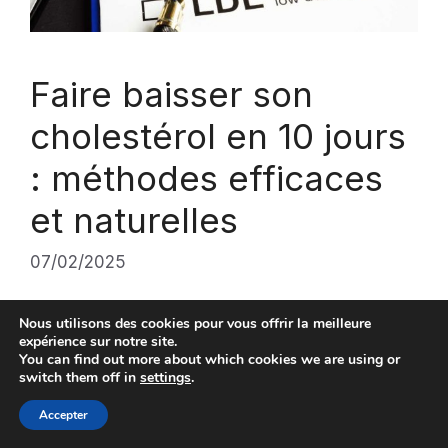
Faire baisser son
cholestérol en 10 jours
: méthodes efficaces
et naturelles
07/02/2025
Le cholestérol élevé représente un risque
Nous utilisons des cookies pour vous offrir la meilleure
expérience sur notre site.
majeur pour la santé cardiovasculaire. En
You can find out more about which cookies we are using or
seulement dix jours, il est possible d’amorcer
switch them off in
settings
.
une baisse grâce à des actions
Accepter